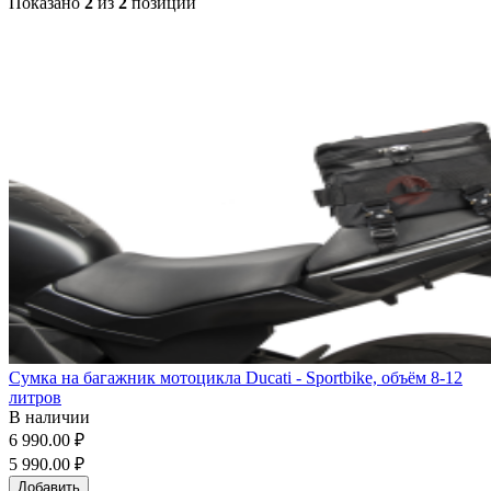
Показано
2
из
2
позиций
Сумка на багажник мотоцикла Ducati - Sportbike, объём 8-12
литров
В наличии
6 990.00 ₽
5 990.00 ₽
Добавить