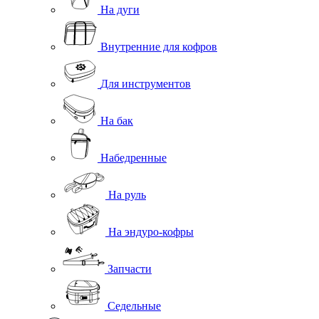
На дуги
Внутренние для кофров
Для инструментов
На бак
Набедренные
На руль
На эндуро-кофры
Запчасти
Седельные