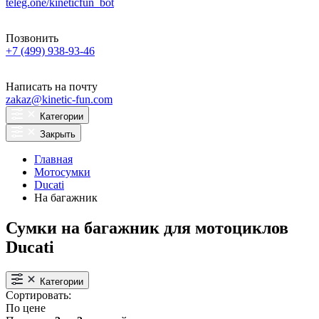
teleg.one/kineticfun_bot
Позвонить
+7 (499) 938-93-46
Написать на почту
zakaz@kinetic-fun.com
Категории
Закрыть
Главная
Мотосумки
Ducati
На багажник
Сумки на багажник для мотоциклов
Ducati
Категории
Сортировать:
По цене