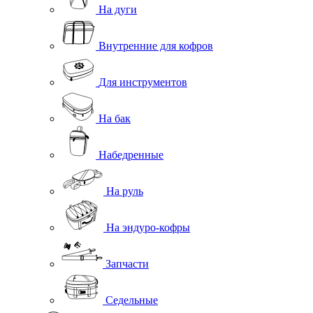
На дуги
Внутренние для кофров
Для инструментов
На бак
Набедренные
На руль
На эндуро-кофры
Запчасти
Седельные