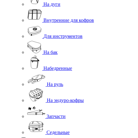
На дуги
Внутренние для кофров
Для инструментов
На бак
Набедренные
На руль
На эндуро-кофры
Запчасти
Седельные