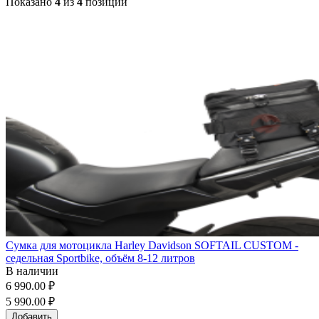
Показано
4
из
4
позиций
Сумка для мотоцикла Harley Davidson SOFTAIL CUSTOM -
седельная Sportbike, объём 8-12 литров
В наличии
6 990.00 ₽
5 990.00 ₽
Добавить