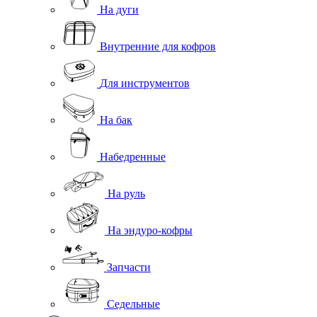
На дуги
Внутренние для кофров
Для инструментов
На бак
Набедренные
На руль
На эндуро-кофры
Запчасти
Седельные