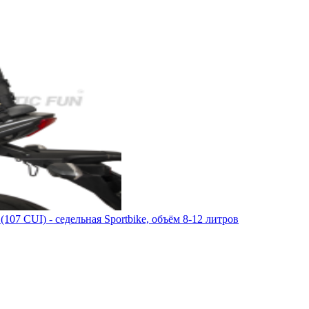
7 CUI) - седельная Sportbike, объём 8-12 литров