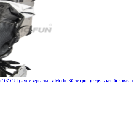
7 CUI) - универсальная Modul 30 литров (седельная, боковая, 