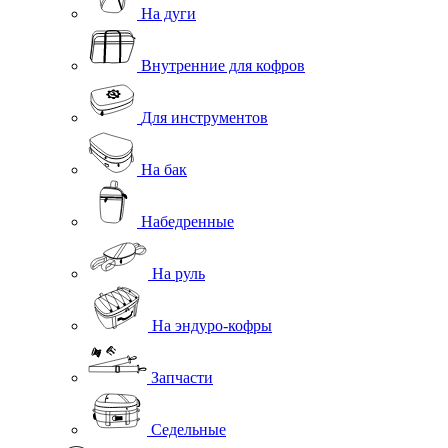
На дуги
Внутренние для кофров
Для инструментов
На бак
Набедренные
На руль
На эндуро-кофры
Запчасти
Седельные