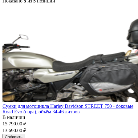
Показано
5
из
5
позиций
Сумки для мотоцикла Harley Davidson STREET 750 - боковые
Road Evo (пара), объём 34-46 литров
В наличии
15 790.00 ₽
13 690.00 ₽
Добавить