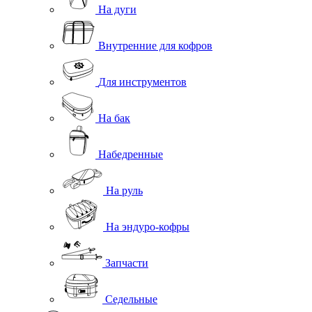
На дуги
Внутренние для кофров
Для инструментов
На бак
Набедренные
На руль
На эндуро-кофры
Запчасти
Седельные