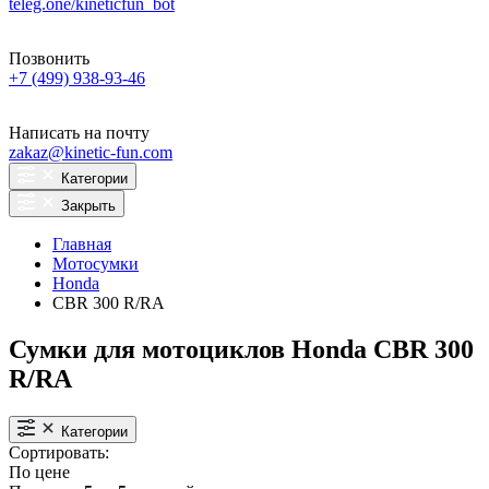
teleg.one/kineticfun_bot
Позвонить
+7 (499) 938-93-46
Написать на почту
zakaz@kinetic-fun.com
Категории
Закрыть
Главная
Мотосумки
Honda
CBR 300 R/RA
Сумки для мотоциклов Honda CBR 300
R/RA
Категории
Сортировать:
По цене