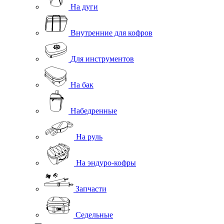
На дуги
Внутренние для кофров
Для инструментов
На бак
Набедренные
На руль
На эндуро-кофры
Запчасти
Седельные