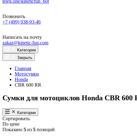
teleg.one/kineticfun_bot
Позвонить
+7 (499) 938-93-46
Написать на почту
zakaz@kinetic-fun.com
Категории
Закрыть
Главная
Мотосумки
Honda
CBR 600 RR
Сумки для мотоциклов Honda CBR 600
Категории
Сортировать:
По цене
Показано
5
из
5
позиций