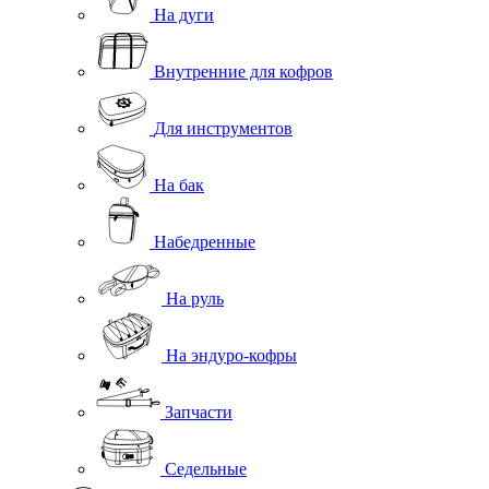
На дуги
Внутренние для кофров
Для инструментов
На бак
Набедренные
На руль
На эндуро-кофры
Запчасти
Седельные