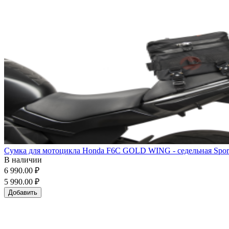
Сумка для мотоцикла Honda F6C GOLD WING - седельная Sportb
В наличии
6 990.00 ₽
5 990.00 ₽
Добавить