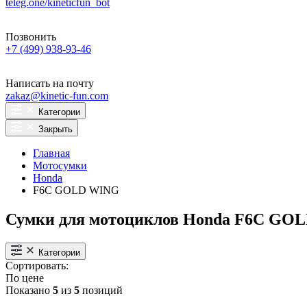
teleg.one/kineticfun_bot
Позвонить
+7 (499) 938-93-46
Написать на почту
zakaz@kinetic-fun.com
Категории
Закрыть
Главная
Мотосумки
Honda
F6C GOLD WING
Сумки для мотоциклов Honda F6C GO
Категории
Сортировать:
По цене
Показано
5
из
5
позиций