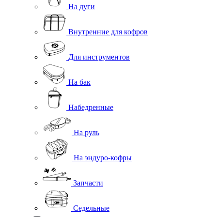
На дуги
Внутренние для кофров
Для инструментов
На бак
Набедренные
На руль
На эндуро-кофры
Запчасти
Седельные