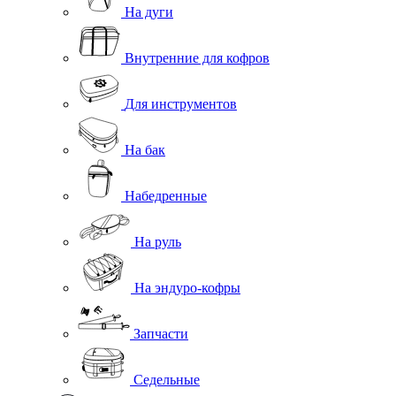
На дуги
Внутренние для кофров
Для инструментов
На бак
Набедренные
На руль
На эндуро-кофры
Запчасти
Седельные