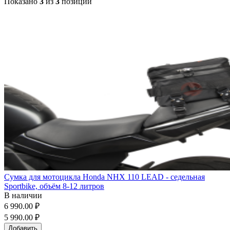
Показано
3
из
3
позиций
Сумка для мотоцикла Honda NHX 110 LEAD - седельная
Sportbike, объём 8-12 литров
В наличии
6 990.00 ₽
5 990.00 ₽
Добавить