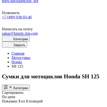
teleg.one/kineticfun_bot
Позвонить
+7 (499) 938-93-46
Написать на почту
zakaz@kinetic-fun.com
Категории
Закрыть
Главная
Мотосумки
Honda
SH 125
Сумки для мотоциклов Honda SH 125
Категории
Сортировать:
По цене
Показано
3
из
3
позиций