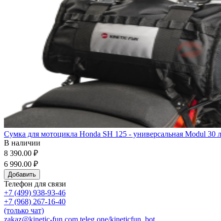
Сумка для мотоцикла Honda SH 125 - универсальная Modul 30 ли
В наличии
8 390.00 ₽
6 990.00 ₽
Добавить
Телефон для связи
+7 (499) 938-93-46
+7 (968) 267-16-40
(только чат)
zakaz@kinetic-fun.com
teleg.one/kineticfun_bot