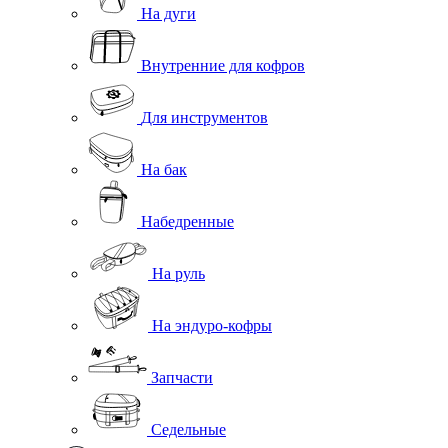
На дуги
Внутренние для кофров
Для инструментов
На бак
Набедренные
На руль
На эндуро-кофры
Запчасти
Седельные