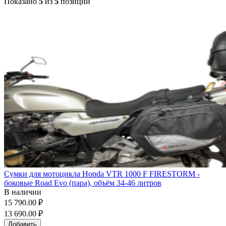
Показано
5
из
5
позиций
Сумки для мотоцикла Honda VTR 1000 F FIRESTORM -
боковые Road Evo (пара), объём 34-46 литров
В наличии
15 790.00 ₽
13 690.00 ₽
Добавить