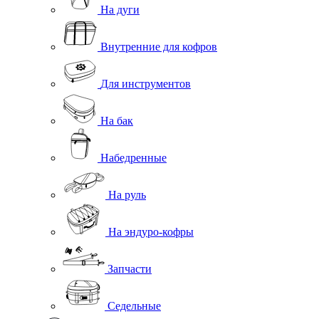
На дуги
Внутренние для кофров
Для инструментов
На бак
Набедренные
На руль
На эндуро-кофры
Запчасти
Седельные