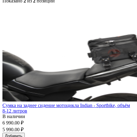
Показано
2
из
2
позиций
Сумка на заднее сидение мотоцикла Indian - Sportbike, объём
8-12 литров
В наличии
6 990.00 ₽
5 990.00 ₽
Добавить