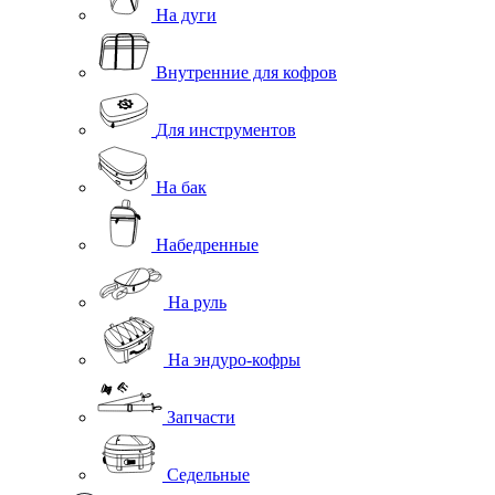
На дуги
Внутренние для кофров
Для инструментов
На бак
Набедренные
На руль
На эндуро-кофры
Запчасти
Седельные