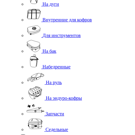
На дуги
Внутренние для кофров
Для инструментов
На бак
Набедренные
На руль
На эндуро-кофры
Запчасти
Седельные