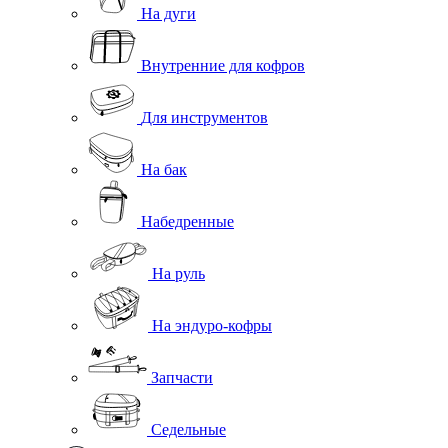
На дуги
Внутренние для кофров
Для инструментов
На бак
Набедренные
На руль
На эндуро-кофры
Запчасти
Седельные