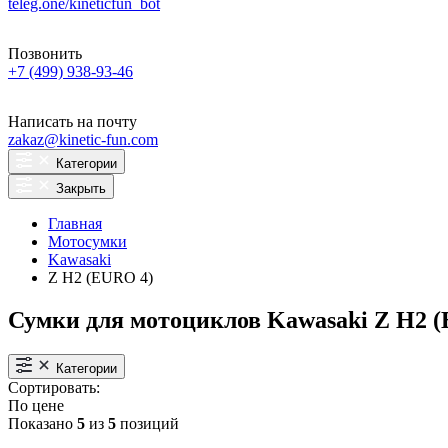
teleg.one/kineticfun_bot
Позвонить
+7 (499) 938-93-46
Написать на почту
zakaz@kinetic-fun.com
Категории
Закрыть
Главная
Мотосумки
Kawasaki
Z H2 (EURO 4)
Сумки для мотоциклов Kawasaki Z H2 
Категории
Сортировать:
По цене
Показано
5
из
5
позиций