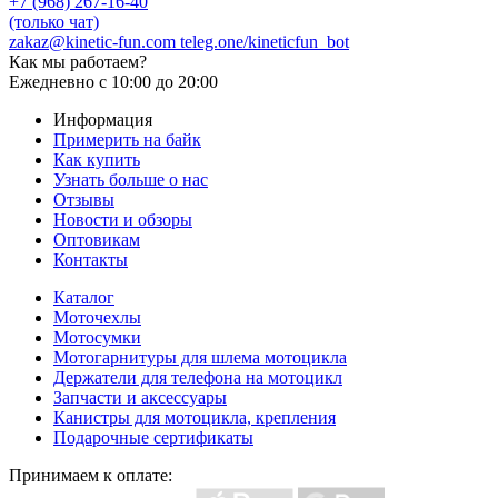
+7 (968) 267-16-40
(только чат)
zakaz@kinetic-fun.com
teleg.one/kineticfun_bot
Как мы работаем?
Ежедневно
с 10:00 до 20:00
Информация
Примерить на байк
Как купить
Узнать больше о нас
Отзывы
Новости и обзоры
Оптовикам
Контакты
Каталог
Моточехлы
Мотосумки
Мотогарнитуры для шлема мотоцикла
Держатели для телефона на мотоцикл
Запчасти и аксессуары
Канистры для мотоцикла, крепления
Подарочные сертификаты
Принимаем к оплате: