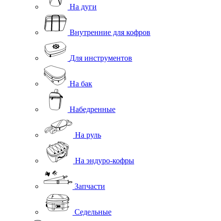
На дуги
Внутренние для кофров
Для инструментов
На бак
Набедренные
На руль
На эндуро-кофры
Запчасти
Седельные