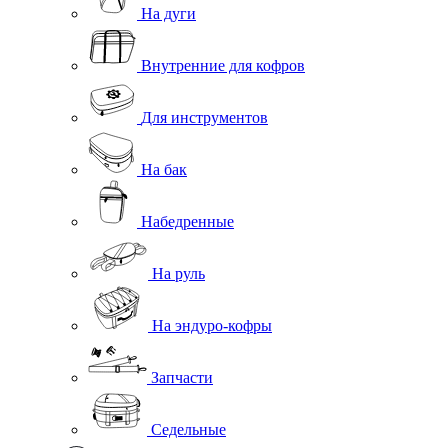
На дуги
Внутренние для кофров
Для инструментов
На бак
Набедренные
На руль
На эндуро-кофры
Запчасти
Седельные