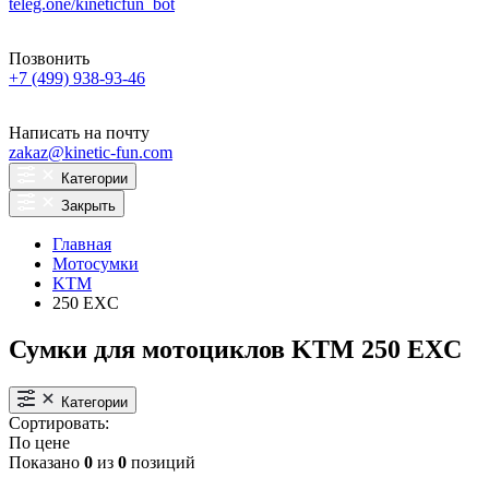
teleg.one/kineticfun_bot
Позвонить
+7 (499) 938-93-46
Написать на почту
zakaz@kinetic-fun.com
Категории
Закрыть
Главная
Мотосумки
KTM
250 EXC
Сумки для мотоциклов KTM 250 EXC
Категории
Сортировать:
По цене
Показано
0
из
0
позиций