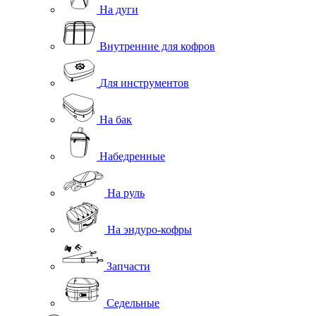
На дуги
Внутренние для кофров
Для инструментов
На бак
Набедренные
На руль
На эндуро-кофры
Запчасти
Седельные