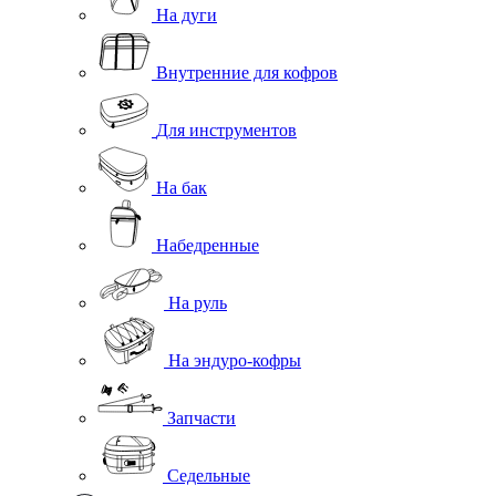
На дуги
Внутренние для кофров
Для инструментов
На бак
Набедренные
На руль
На эндуро-кофры
Запчасти
Седельные