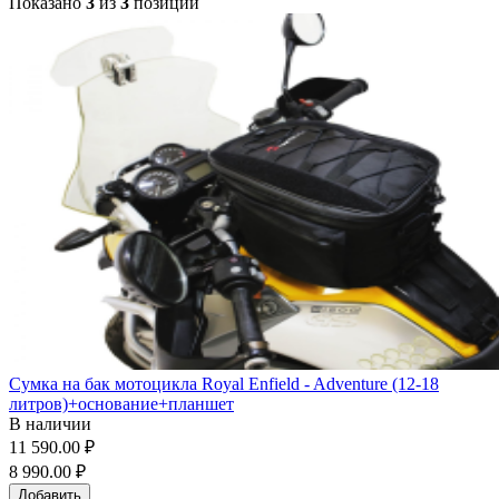
Показано
3
из
3
позиций
Сумка на бак мотоцикла Royal Enfield - Adventure (12-18
литров)+основание+планшет
В наличии
11 590.00 ₽
8 990.00 ₽
Добавить