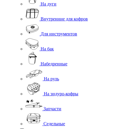
На дуги
Внутренние для кофров
Для инструментов
На бак
Набедренные
На руль
На эндуро-кофры
Запчасти
Седельные