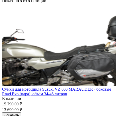
Показано
5
из
5
позиций
Сумки для мотоцикла Suzuki VZ 800 MARAUDER - боковые
Road Evo (пара), объём 34-46 литров
В наличии
15 790.00 ₽
13 690.00 ₽
Добавить