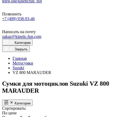
teleg.one/kineticfun_bot
Позвонить
+7 (499) 938-93-46
Написать на почту
zakaz@kinetic-fun.com
Категории
Закрыть
Главная
Мотосумки
Suzuki
VZ 800 MARAUDER
Сумки для мотоциклов Suzuki VZ 800
MARAUDER
Категории
Сортировать:
По цене