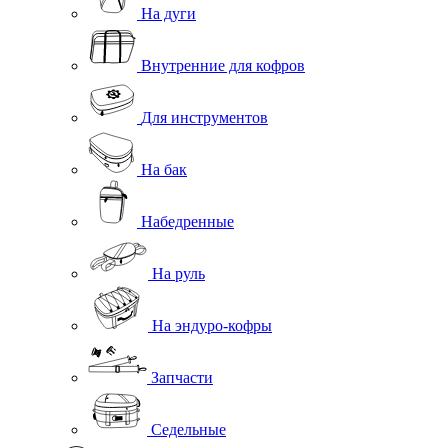
На дуги
Внутренние для кофров
Для инструментов
На бак
Набедренные
На руль
На эндуро-кофры
Запчасти
Седельные