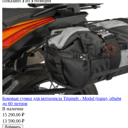
Показано
3
из
3
позиций
Боковые сумки для мотоцикла Triumph - Modul (пара), объём
до 60 литров
В наличии
15 290.00 ₽
13 590.00 ₽
Добавить