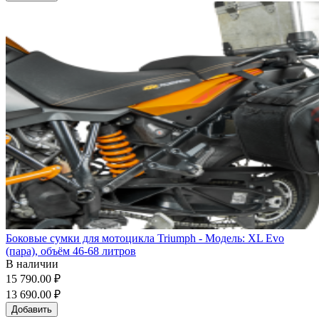
Боковые сумки для мотоцикла Triumph - Модель: XL Evo
(пара), объём 46-68 литров
В наличии
15 790.00 ₽
13 690.00 ₽
Добавить