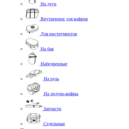
На дуги
Внутренние для кофров
Для инструментов
На бак
Набедренные
На руль
На эндуро-кофры
Запчасти
Седельные