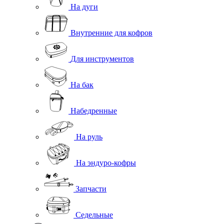
На дуги
Внутренние для кофров
Для инструментов
На бак
Набедренные
На руль
На эндуро-кофры
Запчасти
Седельные