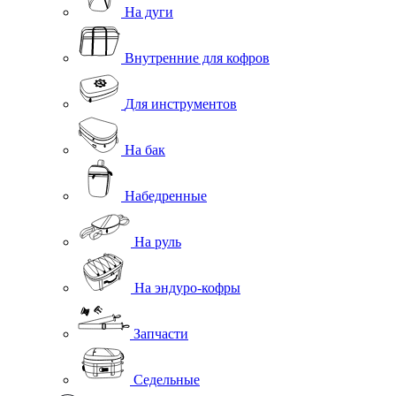
На дуги
Внутренние для кофров
Для инструментов
На бак
Набедренные
На руль
На эндуро-кофры
Запчасти
Седельные