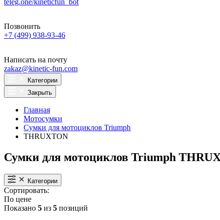
teleg.one/kineticfun_bot
Позвонить
+7 (499) 938-93-46
Написать на почту
zakaz@kinetic-fun.com
Категории
Закрыть
Главная
Мотосумки
Сумки для мотоциклов Triumph
THRUXTON
Сумки для мотоциклов Triumph THR
Категории
Сортировать:
По цене
Показано
5
из
5
позиций