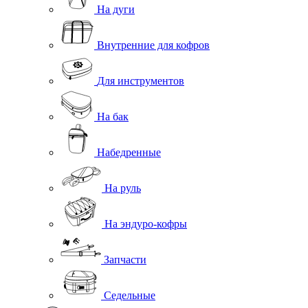
На дуги
Внутренние для кофров
Для инструментов
На бак
Набедренные
На руль
На эндуро-кофры
Запчасти
Седельные