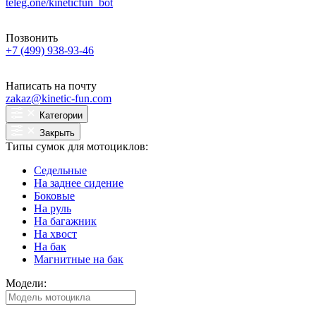
teleg.one/kineticfun_bot
Позвонить
+7 (499) 938-93-46
Написать на почту
zakaz@kinetic-fun.com
Категории
Закрыть
Типы сумок для мотоциклов:
Седельные
На заднее сидение
Боковые
На руль
На багажник
На хвост
На бак
Магнитные на бак
Модели: