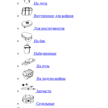
На дуги
Внутренние для кофров
Для инструментов
На бак
Набедренные
На руль
На эндуро-кофры
Запчасти
Седельные