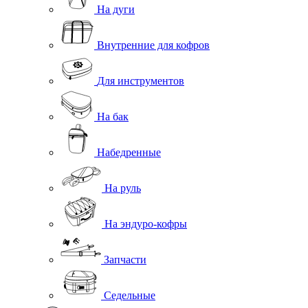
На дуги
Внутренние для кофров
Для инструментов
На бак
Набедренные
На руль
На эндуро-кофры
Запчасти
Седельные