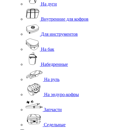
На дуги
Внутренние для кофров
Для инструментов
На бак
Набедренные
На руль
На эндуро-кофры
Запчасти
Седельные