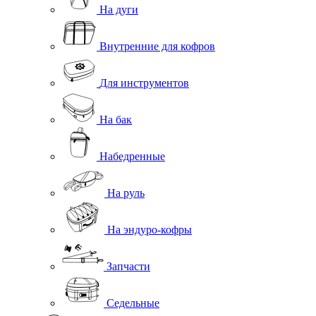
На дуги
Внутренние для кофров
Для инструментов
На бак
Набедренные
На руль
На эндуро-кофры
Запчасти
Седельные