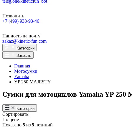
teleg.one/kineticfun_bot
Позвонить
+7 (499) 938-93-46
Написать на почту
zakaz@kinetic-fun.com
Категории
Закрыть
Главная
Мотосумки
Yamaha
YP 250 MAJESTY
Сумки для мотоциклов Yamaha YP 250
Категории
Сортировать:
По цене
Показано
5
из
5
позиций