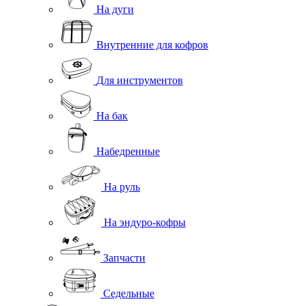
На дуги
Внутренние для кофров
Для инструментов
На бак
Набедренные
На руль
На эндуро-кофры
Запчасти
Седельные