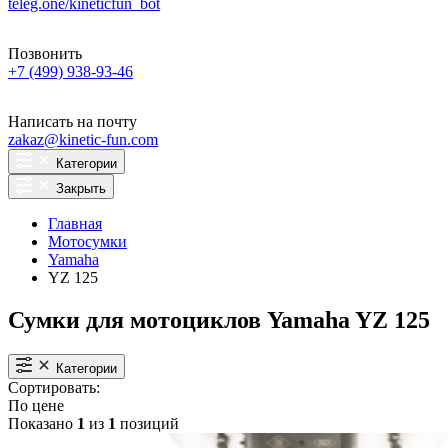
teleg.one/kineticfun_bot
Позвонить
+7 (499) 938-93-46
Написать на почту
zakaz@kinetic-fun.com
Категории
Закрыть
Главная
Мотосумки
Yamaha
YZ 125
Сумки для мотоциклов Yamaha YZ 125
Категории
Сортировать:
По цене
Показано
1
из
1
позиций