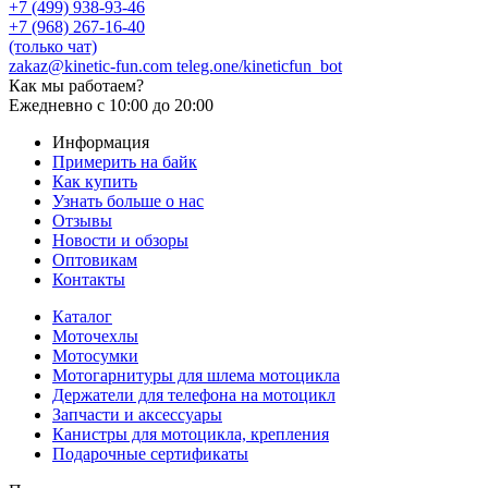
+7 (499) 938-93-46
+7 (968) 267-16-40
(только чат)
zakaz@kinetic-fun.com
teleg.one/kineticfun_bot
Как мы работаем?
Ежедневно
с 10:00 до 20:00
Информация
Примерить на байк
Как купить
Узнать больше о нас
Отзывы
Новости и обзоры
Оптовикам
Контакты
Каталог
Моточехлы
Мотосумки
Мотогарнитуры для шлема мотоцикла
Держатели для телефона на мотоцикл
Запчасти и аксессуары
Канистры для мотоцикла, крепления
Подарочные сертификаты