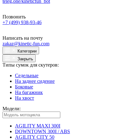
teleg.one/kineticfun_bot
Позвонить
+7 (499) 938-93-46
Написать на почту
zakaz@kinetic-fun.com
Категории
Закрыть
Типы сумок для скутеров:
Седельные
На заднее сидение
Боковые
На багажник
На хвост
Модели:
AGILITY MAXI 300I
DOWNTOWN 300I / ABS
AGILITY CITY 50