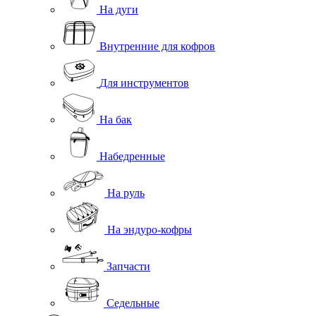
На дуги
Внутренние для кофров
Для инструментов
На бак
Набедренные
На руль
На эндуро-кофры
Запчасти
Седельные