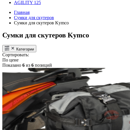
AGILITY 125
Главная
Сумки для скутеров
Сумки для скутеров Kymco
Сумки для скутеров Kymco
Категории
Сортировать:
По цене
Показано
6
из
6
позиций