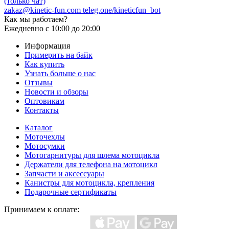
(только чат)
zakaz@kinetic-fun.com
teleg.one/kineticfun_bot
Как мы работаем?
Ежедневно
с 10:00 до 20:00
Информация
Примерить на байк
Как купить
Узнать больше о нас
Отзывы
Новости и обзоры
Оптовикам
Контакты
Каталог
Моточехлы
Мотосумки
Мотогарнитуры для шлема мотоцикла
Держатели для телефона на мотоцикл
Запчасти и аксессуары
Канистры для мотоцикла, крепления
Подарочные сертификаты
Принимаем к оплате: