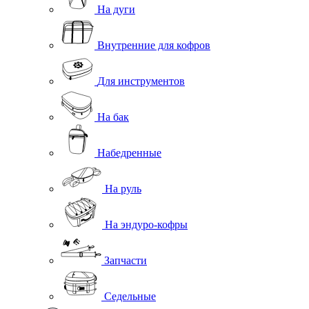
На дуги
Внутренние для кофров
Для инструментов
На бак
Набедренные
На руль
На эндуро-кофры
Запчасти
Седельные