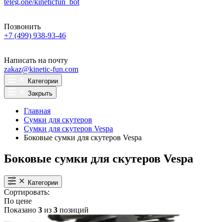
teleg.one/kineticfun_bot
Позвонить
+7 (499) 938-93-46
Написать на почту
zakaz@kinetic-fun.com
Категории
Закрыть
Главная
Сумки для скутеров
Сумки для скутеров Vespa
Боковые сумки для скутеров Vespa
Боковые сумки для скутеров Vespa
Категории
Сортировать:
По цене
Показано
3
из
3
позиций