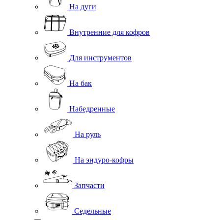
На дуги
Внутренние для кофров
Для инструментов
На бак
Набедренные
На руль
На эндуро-кофры
Запчасти
Седельные