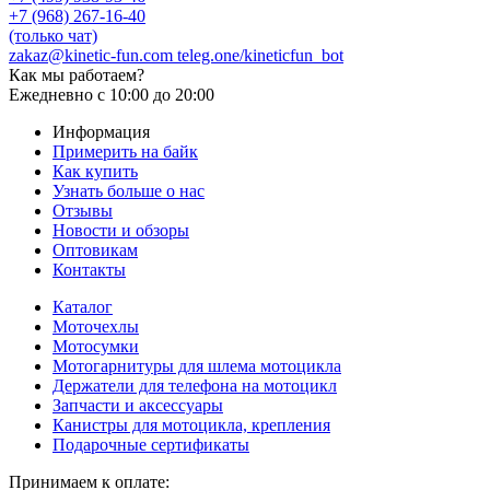
+7 (968) 267-16-40
(только чат)
zakaz@kinetic-fun.com
teleg.one/kineticfun_bot
Как мы работаем?
Ежедневно
с 10:00 до 20:00
Информация
Примерить на байк
Как купить
Узнать больше о нас
Отзывы
Новости и обзоры
Оптовикам
Контакты
Каталог
Моточехлы
Мотосумки
Мотогарнитуры для шлема мотоцикла
Держатели для телефона на мотоцикл
Запчасти и аксессуары
Канистры для мотоцикла, крепления
Подарочные сертификаты
Принимаем к оплате: