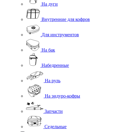
На дуги
Внутренние для кофров
Для инструментов
На бак
Набедренные
На руль
На эндуро-кофры
Запчасти
Седельные