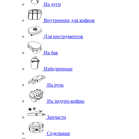
На дуги
Внутренние для кофров
Для инструментов
На бак
Набедренные
На руль
На эндуро-кофры
Запчасти
Седельные