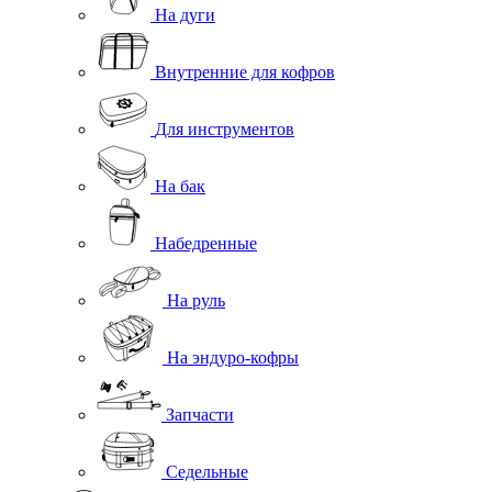
На дуги
Внутренние для кофров
Для инструментов
На бак
Набедренные
На руль
На эндуро-кофры
Запчасти
Седельные