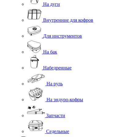
На дуги
Внутренние для кофров
Для инструментов
На бак
Набедренные
На руль
На эндуро-кофры
Запчасти
Седельные