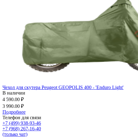
Чехол для скутера Peugeot GEOPOLIS 400 - 'Enduro Light'
В наличии
4 590.00 ₽
3 990.00 ₽
Подробнее
Телефон для связи
+7 (499) 938-93-46
+7 (968) 267-16-40
(только чат)