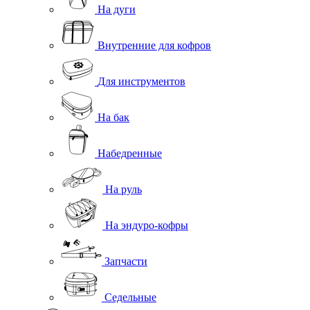
На дуги
Внутренние для кофров
Для инструментов
На бак
Набедренные
На руль
На эндуро-кофры
Запчасти
Седельные