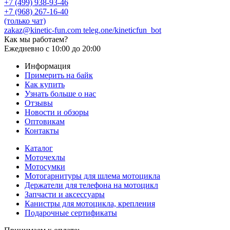
+7 (499) 938-93-46
+7 (968) 267-16-40
(только чат)
zakaz@kinetic-fun.com
teleg.one/kineticfun_bot
Как мы работаем?
Ежедневно
с 10:00 до 20:00
Информация
Примерить на байк
Как купить
Узнать больше о нас
Отзывы
Новости и обзоры
Оптовикам
Контакты
Каталог
Моточехлы
Мотосумки
Мотогарнитуры для шлема мотоцикла
Держатели для телефона на мотоцикл
Запчасти и аксессуары
Канистры для мотоцикла, крепления
Подарочные сертификаты