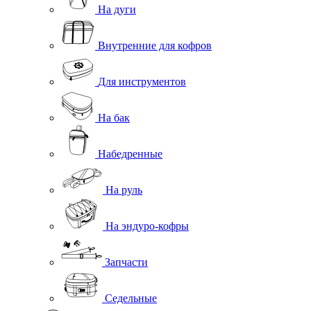
На дуги
Внутренние для кофров
Для инструментов
На бак
Набедренные
На руль
На эндуро-кофры
Запчасти
Седельные