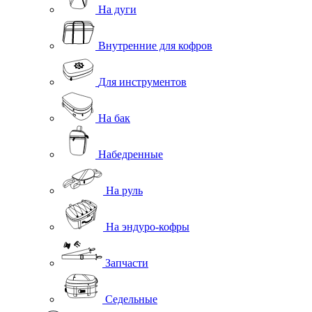
На дуги
Внутренние для кофров
Для инструментов
На бак
Набедренные
На руль
На эндуро-кофры
Запчасти
Седельные