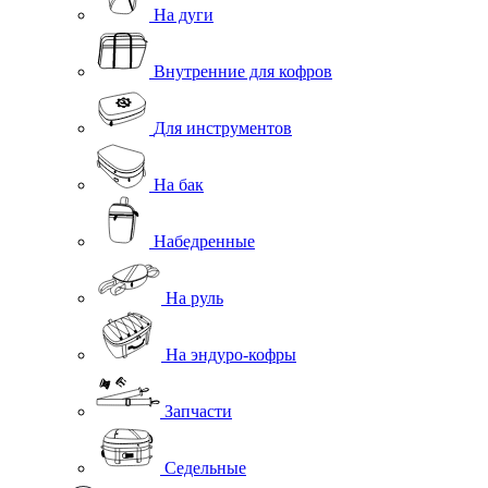
На дуги
Внутренние для кофров
Для инструментов
На бак
Набедренные
На руль
На эндуро-кофры
Запчасти
Седельные