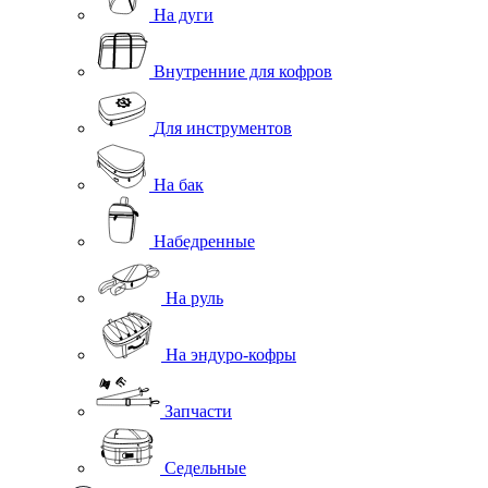
На дуги
Внутренние для кофров
Для инструментов
На бак
Набедренные
На руль
На эндуро-кофры
Запчасти
Седельные