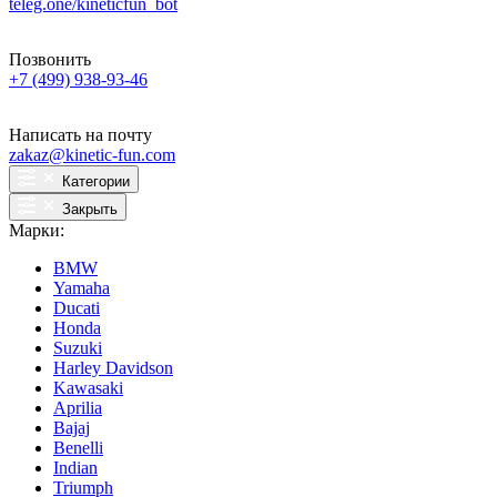
teleg.one/kineticfun_bot
Позвонить
+7 (499) 938-93-46
Написать на почту
zakaz@kinetic-fun.com
Категории
Закрыть
Марки:
BMW
Yamaha
Ducati
Honda
Suzuki
Harley Davidson
Kawasaki
Aprilia
Bajaj
Benelli
Indian
Triumph