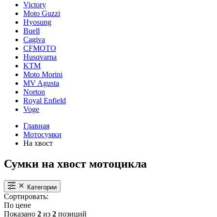
Victory
Moto Guzzi
Hyosung
Buell
Cagiva
CFMOTO
Husqvarna
KTM
Moto Morini
MV Agusta
Norton
Royal Enfield
Voge
Главная
Мотосумки
На хвост
Сумки на хвост мотоцикла
Категории
Сортировать:
По цене
Показано
2
из
2
позиций