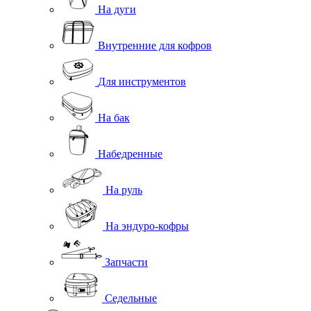
На дуги
Внутренние для кофров
Для инструментов
На бак
Набедренные
На руль
На эндуро-кофры
Запчасти
Седельные