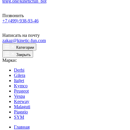
teleg.one/kineticfun_bot
Позвонить
+7 (499) 938-93-46
Написать на почту
zakaz@kinetic-fun.com
Категории
Закрыть
Марки:
Derbi
Gilera
Italjet
Kymco
Peugeot
Vespa
Keeway
Malaguti
Piaggio
SYM
Главная