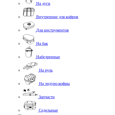
На дуги
Внутренние для кофров
Для инструментов
На бак
Набедренные
На руль
На эндуро-кофры
Запчасти
Седельные