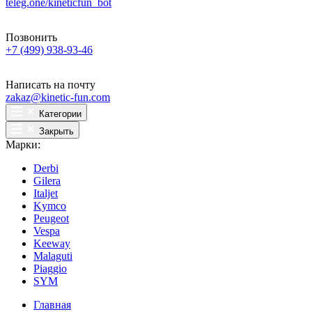
teleg.one/kineticfun_bot
Позвонить
+7 (499) 938-93-46
Написать на почту
zakaz@kinetic-fun.com
Категории
Закрыть
Марки:
Derbi
Gilera
Italjet
Kymco
Peugeot
Vespa
Keeway
Malaguti
Piaggio
SYM
Главная