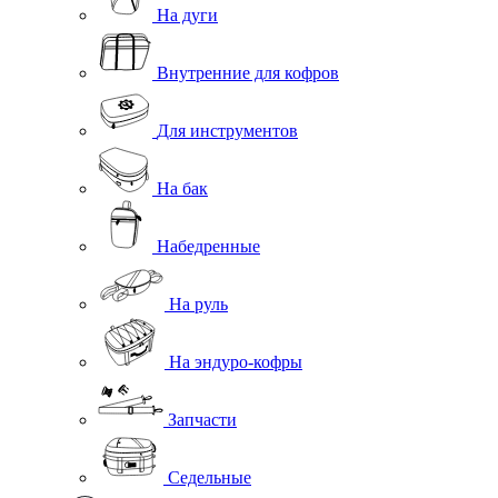
На дуги
Внутренние для кофров
Для инструментов
На бак
Набедренные
На руль
На эндуро-кофры
Запчасти
Седельные