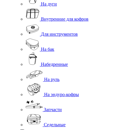
На дуги
Внутренние для кофров
Для инструментов
На бак
Набедренные
На руль
На эндуро-кофры
Запчасти
Седельные