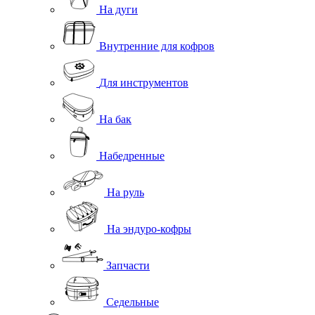
На дуги
Внутренние для кофров
Для инструментов
На бак
Набедренные
На руль
На эндуро-кофры
Запчасти
Седельные