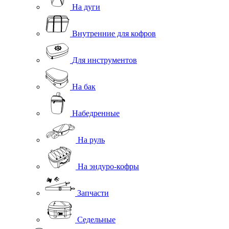
На дуги
Внутренние для кофров
Для инструментов
На бак
Набедренные
На руль
На эндуро-кофры
Запчасти
Седельные