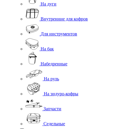
На дуги
Внутренние для кофров
Для инструментов
На бак
Набедренные
На руль
На эндуро-кофры
Запчасти
Седельные