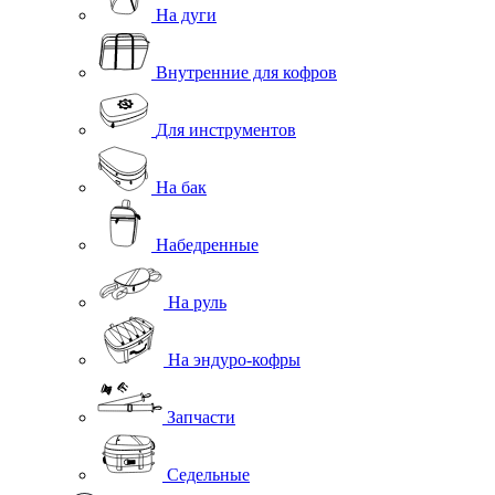
На дуги
Внутренние для кофров
Для инструментов
На бак
Набедренные
На руль
На эндуро-кофры
Запчасти
Седельные